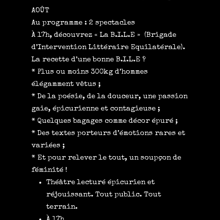
AOÛT
Au programme : 2 spectacles
À 17h, découvrez « La B.I.L.E » (Brigade
d’Intervention Littéraire Equilatérale).
La recette d’une bonne B.I.L.E ?
*
Plus ou moins 300kg d’hommes
élégamment vêtus ;
*
De la poésie, de la douceur, une passion
gaie, épicurienne et contagieuse ;
* Quelques bagages comme décor épuré ;
*
Des textes porteurs d’émotions rares et
variées ;
*
Et pour relever le tout, un soupçon de
féminité !
Théâtre lecturé épicurien et
réjouissant. Tout public. Tout
terrain.
À 17h