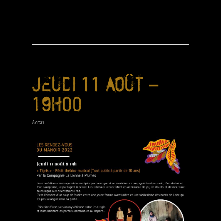
JEUDI 11 AOÛT –
19H00
Actu